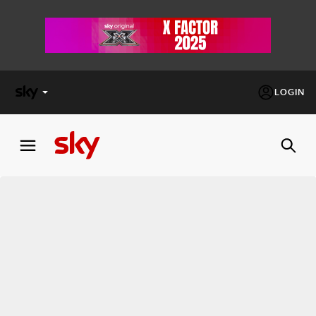
LOGIN
X
FACTOR
MASTERCHEF
PECHINO
EXPRESS
Cos’altro vedere:
PROGRAMMI SKY
Un mondo di offerte:
SKY.IT
NOW