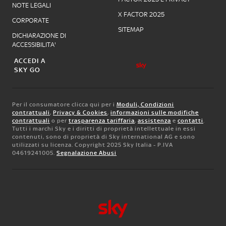
NOTE LEGALI
X FACTOR 2025
CORPORATE
SITEMAP
DICHIARAZIONE DI
ACCESSIBILITA'
ACCEDI A
SKY GO
Per il consumatore clicca qui per i
Moduli, Condizioni
contrattuali
,
Privacy & Cookies
,
informazioni sulle modifiche
contrattuali
o per
trasparenza tariffaria
,
assistenza
e
contatti
.
Tutti i marchi Sky e i diritti di proprietà intellettuale in essi
contenuti, sono di proprietà di Sky international AG e sono
utilizzati su licenza. Copyright 2025 Sky Italia - P.IVA
04619241005.
Segnalazione Abusi