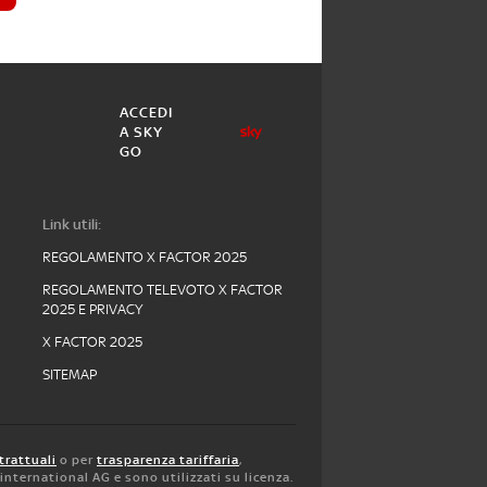
ACCEDI
A SKY
GO
Link utili:
REGOLAMENTO X FACTOR 2025
REGOLAMENTO TELEVOTO X FACTOR
2025 E PRIVACY
X FACTOR 2025
SITEMAP
trattuali
o per
trasparenza tariffaria
,
y international AG e sono utilizzati su licenza.