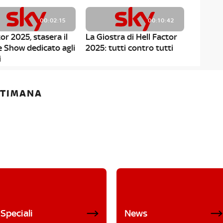
00:02:15
00:10:42
or 2025, stasera il
La Giostra di Hell Factor
e Show dedicato agli
2025: tutti contro tutti
i
ETTIMANA
Speciali
News