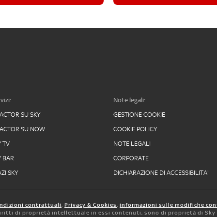
vizi:
Note legali:
FACTOR SU SKY
GESTIONE COOKIE
FACTOR SU NOW
COOKIE POLICY
Y TV
NOTE LEGALI
Y BAR
CORPORATE
ZI SKY
DICHIARAZIONE DI ACCESSIBILITA'
ndizioni contrattuali
,
Privacy & Cookies
,
informazioni sulle modifiche con
 diritti di proprietà intellettuale in essi contenuti, sono di proprietà di Sk