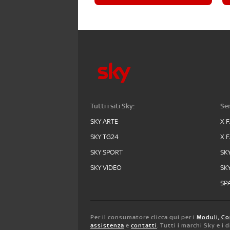
Tutti i siti Sky:
Ser
SKY ARTE
X 
SKY TG24
X 
SKY SPORT
SK
SKY VIDEO
SK
SPA
Per il consumatore clicca qui per i
Moduli, Co
assistenza
e
contatti
. Tutti i marchi Sky e i