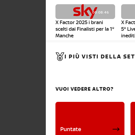
00:08:46
X Factor 2025 i brani
X Fact
scelti dai Finalisti per la 1°
5° Liv
Manche
inedit
00:01:11
I PIÙ VISTI DELLA S
X Factor 2025, da stasera
al via i nuovi Bootcamp!
VUOI VEDERE ALTRO?
Puntate