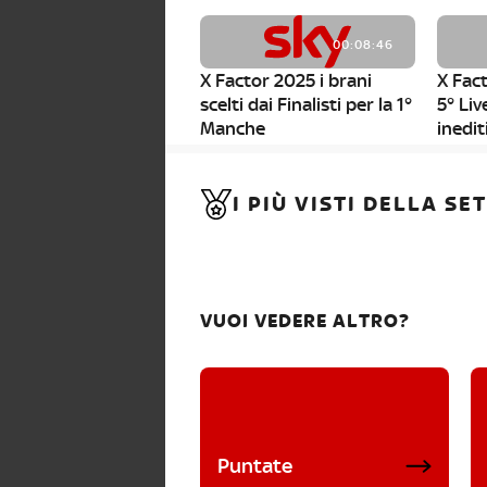
00:08:46
X Factor 2025 i brani
X Fact
scelti dai Finalisti per la 1°
5° Liv
Manche
inedit
00:01:11
I PIÙ VISTI DELLA S
X Factor 2025, da stasera
al via i nuovi Bootcamp!
VUOI VEDERE ALTRO?
Puntate