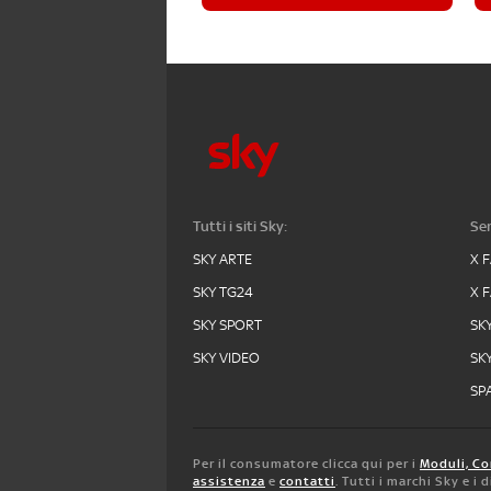
Tutti i siti Sky:
Ser
SKY ARTE
X 
SKY TG24
X 
SKY SPORT
SK
SKY VIDEO
SK
SPA
Per il consumatore clicca qui per i
Moduli, Co
assistenza
e
contatti
. Tutti i marchi Sky e i