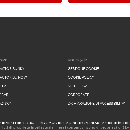
vizi:
Note legali:
FACTOR SU SKY
GESTIONE COOKIE
FACTOR SU NOW
COOKIE POLICY
Y TV
NOTE LEGALI
Y BAR
CORPORATE
ZI SKY
DICHIARAZIONE DI ACCESSIBILITA'
ndizioni contrattuali
,
Privacy & Cookies
,
informazioni sulle modifiche con
 diritti di proprietà intellettuale in essi contenuti, sono di proprietà di Sk