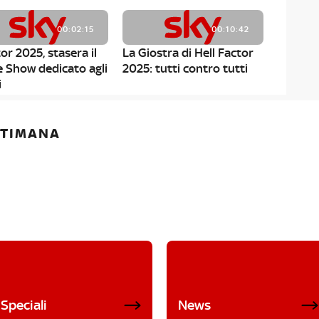
00:02:15
00:10:42
or 2025, stasera il
La Giostra di Hell Factor
e Show dedicato agli
2025: tutti contro tutti
i
ETTIMANA
Speciali
News