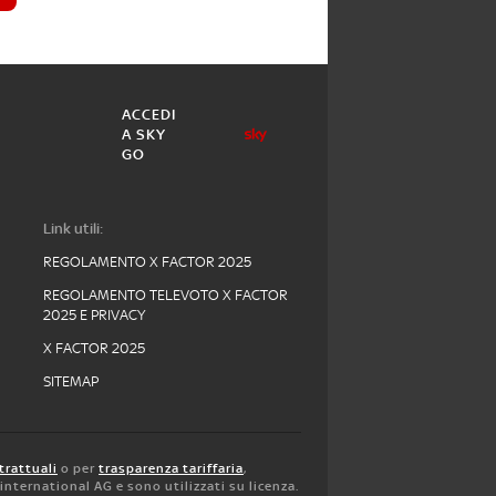
ACCEDI
A SKY
GO
Link utili:
REGOLAMENTO X FACTOR 2025
REGOLAMENTO TELEVOTO X FACTOR
2025 E PRIVACY
X FACTOR 2025
SITEMAP
trattuali
o per
trasparenza tariffaria
,
y international AG e sono utilizzati su licenza.