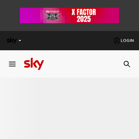
LOGIN
X
FACTOR
MASTERCHEF
PECHINO
EXPRESS
Cos’altro vedere:
PROGRAMMI SKY
Un mondo di offerte:
SKY.IT
NOW