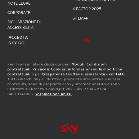
NOTE LEGALI
X FACTOR 2025
CORPORATE
SITEMAP
DICHIARAZIONE DI
ACCESSIBILITA'
ACCEDI A
SKY GO
Per il consumatore clicca qui per i
Moduli, Condizioni
contrattuali
,
Privacy & Cookies
,
informazioni sulle modifiche
contrattuali
o per
trasparenza tariffaria
,
assistenza
e
contatti
.
Tutti i marchi Sky e i diritti di proprietà intellettuale in essi
contenuti, sono di proprietà di Sky international AG e sono
utilizzati su licenza. Copyright 2025 Sky Italia - P.IVA
04619241005.
Segnalazione Abusi