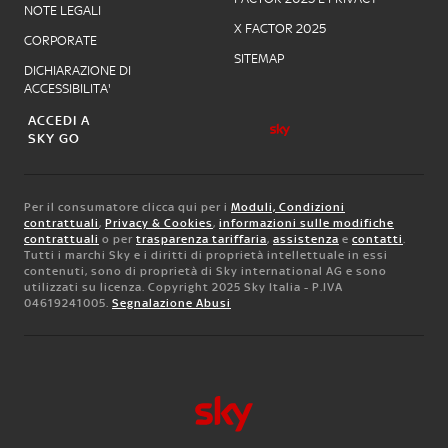
NOTE LEGALI
X FACTOR 2025
CORPORATE
SITEMAP
DICHIARAZIONE DI
ACCESSIBILITA'
ACCEDI A
SKY GO
Per il consumatore clicca qui per i
Moduli, Condizioni
contrattuali
,
Privacy & Cookies
,
informazioni sulle modifiche
contrattuali
o per
trasparenza tariffaria
,
assistenza
e
contatti
.
Tutti i marchi Sky e i diritti di proprietà intellettuale in essi
contenuti, sono di proprietà di Sky international AG e sono
utilizzati su licenza. Copyright 2025 Sky Italia - P.IVA
04619241005.
Segnalazione Abusi