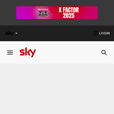
LOGIN
X
FACTOR
MASTERCHEF
PECHINO
EXPRESS
Cos’altro vedere:
PROGRAMMI SKY
Un mondo di offerte:
SKY.IT
NOW