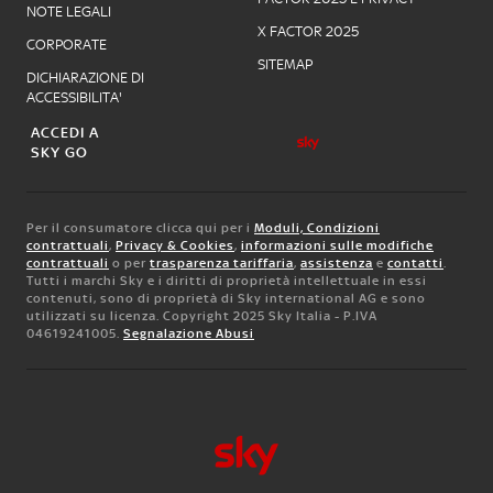
NOTE LEGALI
X FACTOR 2025
CORPORATE
SITEMAP
DICHIARAZIONE DI
ACCESSIBILITA'
ACCEDI A
SKY GO
Per il consumatore clicca qui per i
Moduli, Condizioni
contrattuali
,
Privacy & Cookies
,
informazioni sulle modifiche
contrattuali
o per
trasparenza tariffaria
,
assistenza
e
contatti
.
Tutti i marchi Sky e i diritti di proprietà intellettuale in essi
contenuti, sono di proprietà di Sky international AG e sono
utilizzati su licenza. Copyright 2025 Sky Italia - P.IVA
04619241005.
Segnalazione Abusi