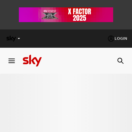
LOGIN
X
FACTOR
MASTERCHEF
PECHINO
EXPRESS
Cos’altro vedere:
PROGRAMMI SKY
Un mondo di offerte:
SKY.IT
NOW