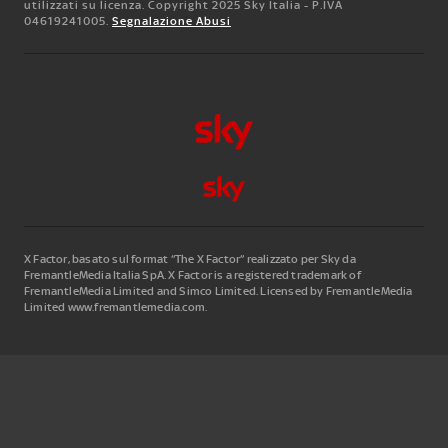
utilizzati su licenza. Copyright 2025 Sky Italia - P.IVA
04619241005.
Segnalazione Abusi
X Factor, basato sul format “The X Factor” realizzato per Sky da
FremantleMedia Italia SpA.
X Factor is a registered trademark of
FremantleMedia Limited and Simco Limited. Licensed by FremantleMedia
Limited www.fremantlemedia.com.