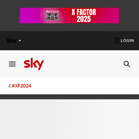
LOGIN
X
FACTOR
MASTERCHEF
#XF2024
PECHINO
EXPRESS
Cos’altro vedere:
PROGRAMMI SKY
Un mondo di offerte:
SKY.IT
NOW