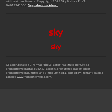
utilizzati su licenza. Copyright 2025 Sky Italia - P.IVA
04619241005.
Segnalazione Abusi
X Factor, basato sul format “The X Factor” realizzato per Sky da
FremantleMedia Italia SpA.
X Factor is a registered trademark of
FremantleMedia Limited and Simco Limited. Licensed by FremantleMedia
Limited www.fremantlemedia.com.