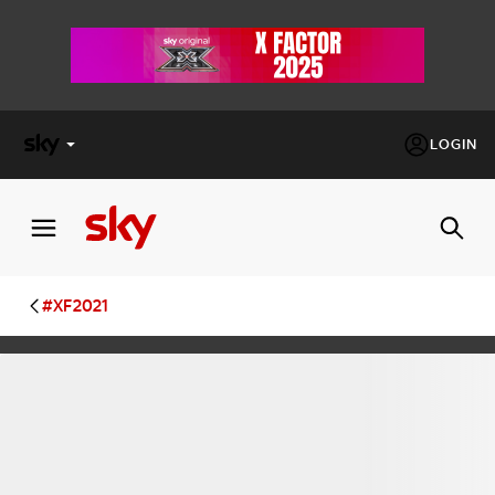
LOGIN
X
FACTOR
MASTERCHEF
#XF2021
PECHINO
EXPRESS
Cos’altro vedere:
PROGRAMMI SKY
Un mondo di offerte:
SKY.IT
NOW