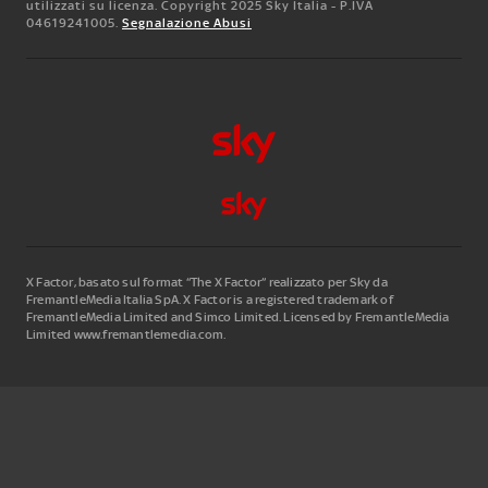
utilizzati su licenza. Copyright 2025 Sky Italia - P.IVA
04619241005.
Segnalazione Abusi
X Factor, basato sul format “The X Factor” realizzato per Sky da
FremantleMedia Italia SpA.
X Factor is a registered trademark of
FremantleMedia Limited and Simco Limited. Licensed by FremantleMedia
Limited www.fremantlemedia.com.