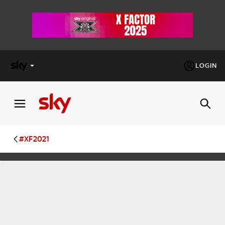
LOGIN
X
FACTOR
MASTERCHEF
#XF2021
PECHINO
EXPRESS
Cos’altro vedere:
PROGRAMMI SKY
Un mondo di offerte:
SKY.IT
NOW