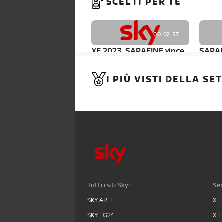
SCELTI PER TE
00:02:57
XF 2023, SARAFINE vince
SARAF
e canta con tutti i
2023
concorrenti
I PIÙ VISTI DELLA S
Tutti i siti Sky:
Ser
SKY ARTE
X 
SKY TG24
X 