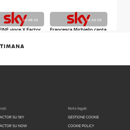
00:08:02
00:03:03
INE vince X Factor
Francesca Michielin canta
il suo inedito Solite
Chiacchiere
ETTIMANA
vizi:
Note legali:
FACTOR SU SKY
GESTIONE COOKIE
FACTOR SU NOW
COOKIE POLICY