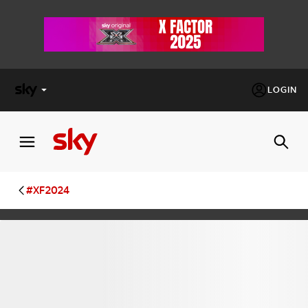
LOGIN
X
FACTOR
MASTERCHEF
#XF2024
PECHINO
EXPRESS
Cos’altro vedere:
PROGRAMMI SKY
Un mondo di offerte:
SKY.IT
NOW