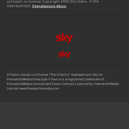
utilizzati su licenza. Copyright 2025 Sky Italia - P.IVA
04619241005.
Segnalazione Abusi
X Factor, basato sul format “The X Factor” realizzato per Sky da
FremantleMedia Italia SpA.
X Factor is a registered trademark of
FremantleMedia Limited and Simco Limited. Licensed by FremantleMedia
Limited www.fremantlemedia.com.