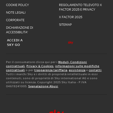
COOKIE POLICY
REGOLAMENTO TELEVOTO X
FACTOR 2025 E PRIVACY
NOTE LEGALI
X FACTOR 2025
CORPORATE
SITEMAP
DICHIARAZIONE DI
ACCESSIBILITA'
ACCEDI A
SKY GO
Per il consumatore clicca qui per i
Moduli, Condizioni
contrattuali
,
Privacy & Cookies
,
informazioni sulle modifiche
contrattuali
o per
trasparenza tariffaria
,
assistenza
e
contatti
.
Tutti i marchi Sky e i diritti di proprietà intellettuale in essi
contenuti, sono di proprietà di Sky international AG e sono
utilizzati su licenza. Copyright 2025 Sky Italia - P.IVA
04619241005.
Segnalazione Abusi