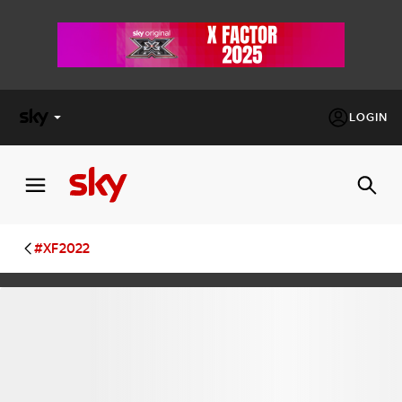
LOGIN
X
FACTOR
MASTERCHEF
#XF2022
PECHINO
EXPRESS
Cos’altro vedere:
PROGRAMMI SKY
Un mondo di offerte:
SKY.IT
NOW