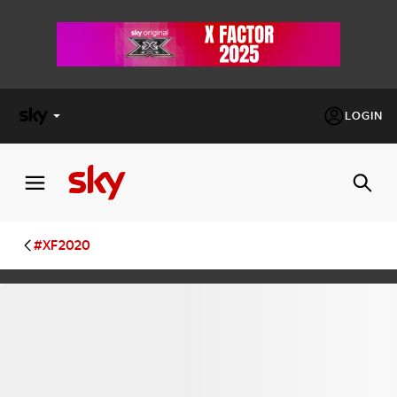
LOGIN
X
FACTOR
MASTERCHEF
#XF2020
PECHINO
EXPRESS
Cos’altro vedere:
PROGRAMMI SKY
Un mondo di offerte:
SKY.IT
NOW