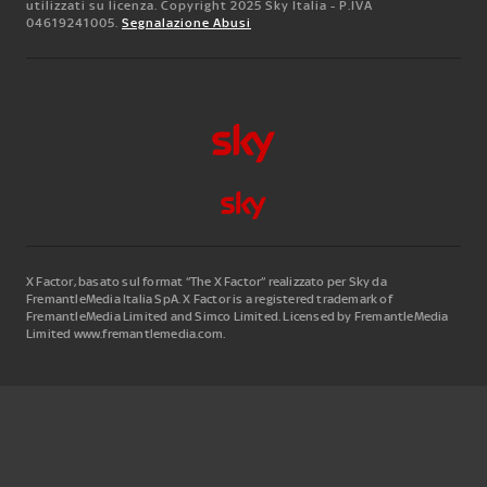
utilizzati su licenza. Copyright 2025 Sky Italia - P.IVA
04619241005.
Segnalazione Abusi
X Factor, basato sul format “The X Factor” realizzato per Sky da
FremantleMedia Italia SpA.
X Factor is a registered trademark of
FremantleMedia Limited and Simco Limited. Licensed by FremantleMedia
Limited www.fremantlemedia.com.