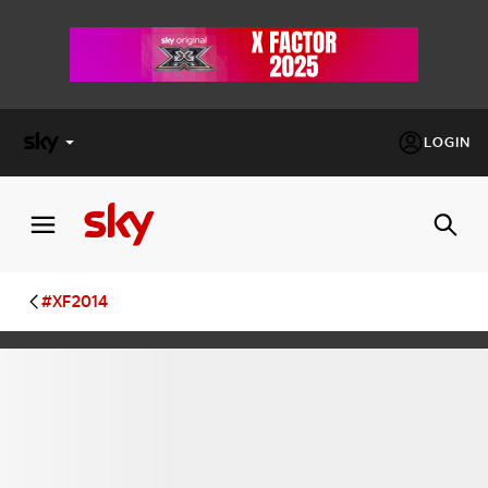
LOGIN
X
FACTOR
MASTERCHEF
#XF2014
PECHINO
EXPRESS
Cos’altro vedere:
PROGRAMMI SKY
Un mondo di offerte:
SKY.IT
NOW