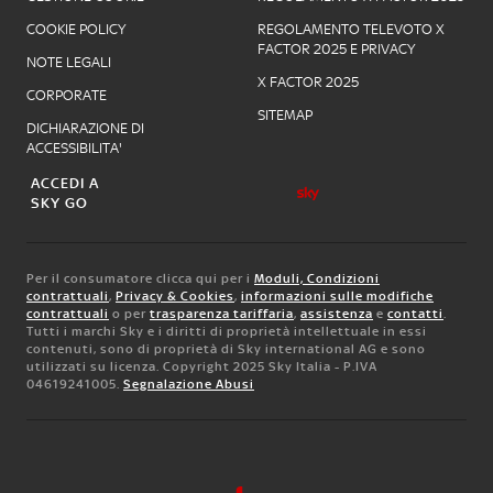
COOKIE POLICY
REGOLAMENTO TELEVOTO X
FACTOR 2025 E PRIVACY
NOTE LEGALI
X FACTOR 2025
CORPORATE
SITEMAP
DICHIARAZIONE DI
ACCESSIBILITA'
ACCEDI A
SKY GO
Per il consumatore clicca qui per i
Moduli, Condizioni
contrattuali
,
Privacy & Cookies
,
informazioni sulle modifiche
contrattuali
o per
trasparenza tariffaria
,
assistenza
e
contatti
.
Tutti i marchi Sky e i diritti di proprietà intellettuale in essi
contenuti, sono di proprietà di Sky international AG e sono
utilizzati su licenza. Copyright 2025 Sky Italia - P.IVA
04619241005.
Segnalazione Abusi