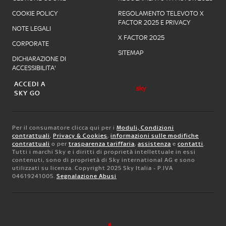
COOKIE POLICY
REGOLAMENTO TELEVOTO X
FACTOR 2025 E PRIVACY
NOTE LEGALI
X FACTOR 2025
CORPORATE
SITEMAP
DICHIARAZIONE DI
ACCESSIBILITA'
ACCEDI A
SKY GO
Per il consumatore clicca qui per i
Moduli, Condizioni
contrattuali
,
Privacy & Cookies
,
informazioni sulle modifiche
contrattuali
o per
trasparenza tariffaria
,
assistenza
e
contatti
.
Tutti i marchi Sky e i diritti di proprietà intellettuale in essi
contenuti, sono di proprietà di Sky international AG e sono
utilizzati su licenza. Copyright 2025 Sky Italia - P.IVA
04619241005.
Segnalazione Abusi