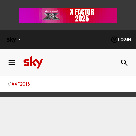
LOGIN
X
FACTOR
MASTERCHEF
#XF2013
PECHINO
EXPRESS
Cos’altro vedere:
PROGRAMMI SKY
Un mondo di offerte:
SKY.IT
NOW