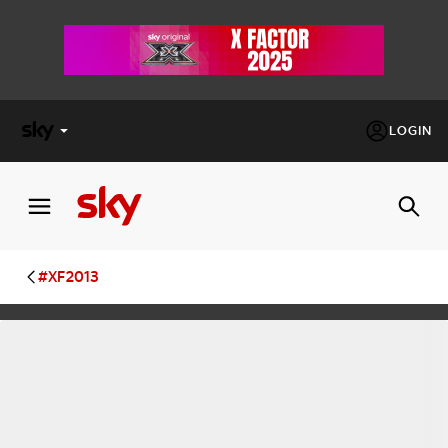
LOGIN
X
FACTOR
MASTERCHEF
#XF2013
PECHINO
EXPRESS
Cos’altro vedere:
PROGRAMMI SKY
Un mondo di offerte:
SKY.IT
NOW