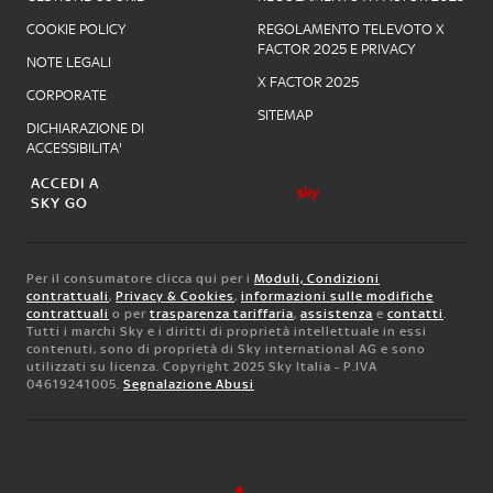
COOKIE POLICY
REGOLAMENTO TELEVOTO X
FACTOR 2025 E PRIVACY
NOTE LEGALI
X FACTOR 2025
CORPORATE
SITEMAP
DICHIARAZIONE DI
ACCESSIBILITA'
ACCEDI A
SKY GO
Per il consumatore clicca qui per i
Moduli, Condizioni
contrattuali
,
Privacy & Cookies
,
informazioni sulle modifiche
contrattuali
o per
trasparenza tariffaria
,
assistenza
e
contatti
.
Tutti i marchi Sky e i diritti di proprietà intellettuale in essi
contenuti, sono di proprietà di Sky international AG e sono
utilizzati su licenza. Copyright 2025 Sky Italia - P.IVA
04619241005.
Segnalazione Abusi