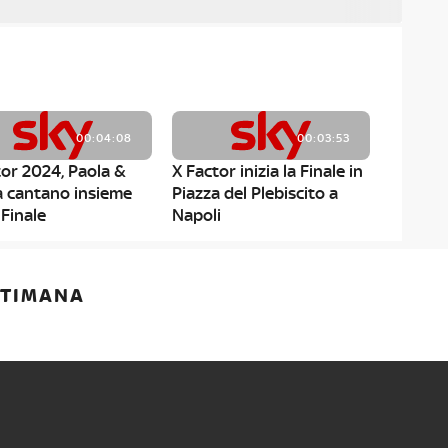
00:04:08
00:03:53
tor 2024, Paola &
X Factor inizia la Finale in
a cantano insieme
Piazza del Plebiscito a
 Finale
Napoli
00:01:04
00:00:30
ETTIMANA
di X Factor 2024, il
X Factor 2024, stasera
nismo della
iniziano i Live!
inale