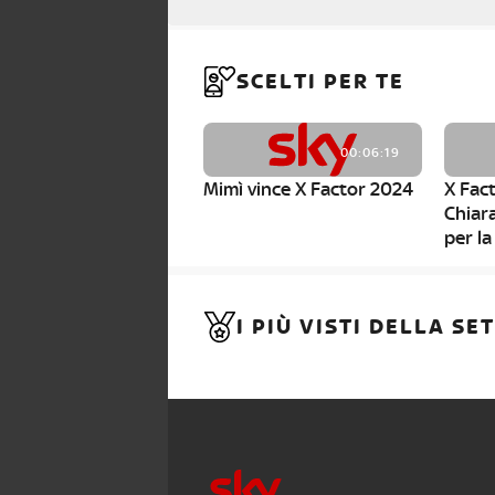
SCELTI PER TE
00:06:19
Mimì vince X Factor 2024
X Fac
Chiar
per la
00:01:03
I PIÙ VISTI DELLA S
La Semifinale di X Factor:
Daily 
Manche Orchestra e 2
mecca
eliminazioni
Semif