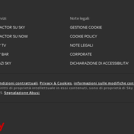
vizi:
Note legali:
FACTOR SU SKY
GESTIONE COOKIE
FACTOR SU NOW
COOKIE POLICY
Y TV
NOTE LEGALI
Y BAR
CORPORATE
ZI SKY
DICHIARAZIONE DI ACCESSIBILITA'
ndizioni contrattuali
,
Privacy & Cookies
,
informazioni sulle modifiche con
 diritti di proprietà intellettuale in essi contenuti, sono di proprietà di Sk
05.
Segnalazione Abusi