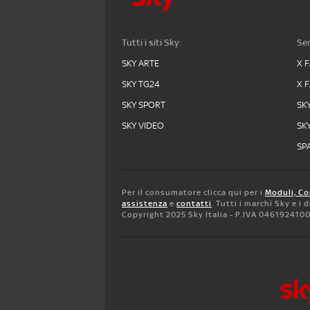
Tutti i siti Sky:
Ser
SKY ARTE
X 
SKY TG24
X 
SKY SPORT
SK
SKY VIDEO
SK
SPA
Per il consumatore clicca qui per i
Moduli, Co
assistenza
e
contatti
. Tutti i marchi Sky e i
Copyright 2025 Sky Italia - P.IVA 046192410