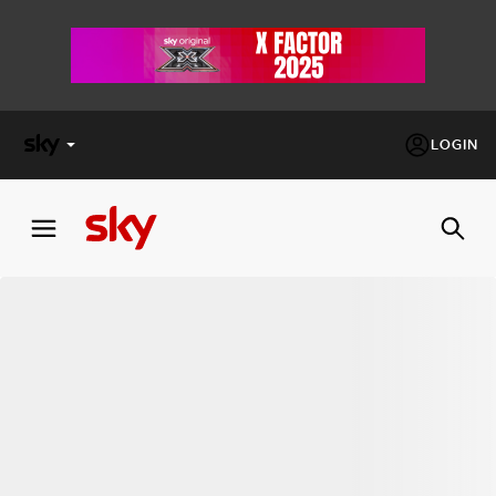
LOGIN
X
FACTOR
MASTERCHEF
PECHINO
EXPRESS
Cos’altro vedere:
PROGRAMMI SKY
Un mondo di offerte:
SKY.IT
NOW