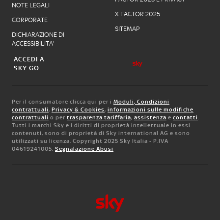
NOTE LEGALI
X FACTOR 2025
CORPORATE
SITEMAP
DICHIARAZIONE DI
ACCESSIBILITA'
ACCEDI A
SKY GO
Per il consumatore clicca qui per i
Moduli, Condizioni
contrattuali
,
Privacy & Cookies
,
informazioni sulle modifiche
contrattuali
o per
trasparenza tariffaria
,
assistenza
e
contatti
.
Tutti i marchi Sky e i diritti di proprietà intellettuale in essi
contenuti, sono di proprietà di Sky international AG e sono
utilizzati su licenza. Copyright 2025 Sky Italia - P.IVA
04619241005.
Segnalazione Abusi