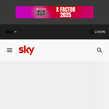
LOGIN
X
FACTOR
MASTERCHEF
PECHINO
EXPRESS
Cos’altro vedere:
PROGRAMMI SKY
Un mondo di offerte:
SKY.IT
NOW