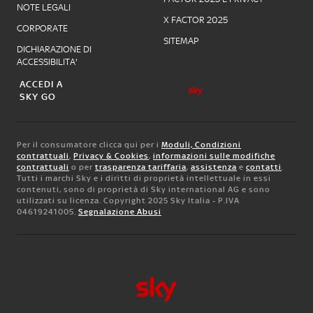
NOTE LEGALI
X FACTOR 2025
CORPORATE
SITEMAP
DICHIARAZIONE DI
ACCESSIBILITA'
ACCEDI A
SKY GO
Per il consumatore clicca qui per i
Moduli, Condizioni
contrattuali
,
Privacy & Cookies
,
informazioni sulle modifiche
contrattuali
o per
trasparenza tariffaria
,
assistenza
e
contatti
.
Tutti i marchi Sky e i diritti di proprietà intellettuale in essi
contenuti, sono di proprietà di Sky international AG e sono
utilizzati su licenza. Copyright 2025 Sky Italia - P.IVA
04619241005.
Segnalazione Abusi