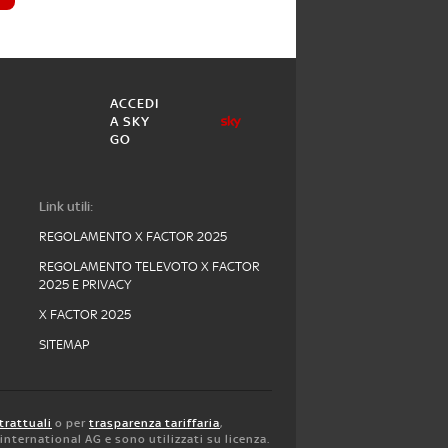
ACCEDI
A SKY
GO
Link utili:
REGOLAMENTO X FACTOR 2025
REGOLAMENTO TELEVOTO X FACTOR
2025 E PRIVACY
X FACTOR 2025
SITEMAP
trattuali
o per
trasparenza tariffaria
,
y international AG e sono utilizzati su licenza.