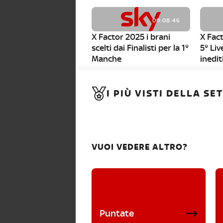
00:08:46
X Factor 2025 i brani
X Fact
scelti dai Finalisti per la 1°
5° Liv
Manche
inedit
00:01:11
I PIÙ VISTI DELLA S
X Factor 2025, da stasera
al via i nuovi Bootcamp!
VUOI VEDERE ALTRO?
Puntate