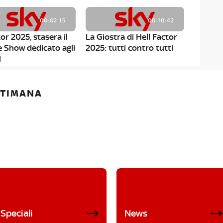
00:02:15
00:10:42
or 2025, stasera il
La Giostra di Hell Factor
e Show dedicato agli
2025: tutti contro tutti
i
ETTIMANA
Speciali
News