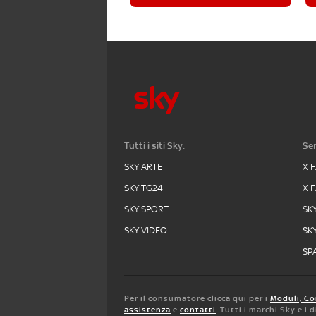
Tutti i siti Sky:
Ser
SKY ARTE
X 
SKY TG24
X 
SKY SPORT
SK
SKY VIDEO
SK
SPA
Per il consumatore clicca qui per i
Moduli, Co
assistenza
e
contatti
. Tutti i marchi Sky e i