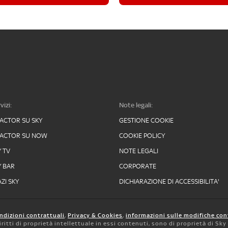
vizi:
Note legali:
FACTOR SU SKY
GESTIONE COOKIE
FACTOR SU NOW
COOKIE POLICY
Y TV
NOTE LEGALI
Y BAR
CORPORATE
ZI SKY
DICHIARAZIONE DI ACCESSIBILITA'
ndizioni contrattuali
,
Privacy & Cookies
,
informazioni sulle modifiche con
 diritti di proprietà intellettuale in essi contenuti, sono di proprietà di Sk