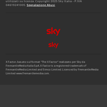
utilizzati su licenza. Copyright 2025 Sky Italia - P.IVA
04619241005.
Segnalazione Abusi
X Factor, basato sul format “The X Factor” realizzato per Sky da
FremantleMedia Italia SpA.
X Factor is a registered trademark of
FremantleMedia Limited and Simco Limited. Licensed by FremantleMedia
Limited www.fremantlemedia.com.