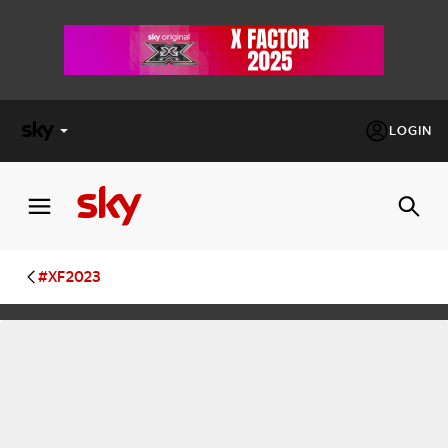
LOGIN
X
FACTOR
MASTERCHEF
#XF2023
PECHINO
EXPRESS
Cos’altro vedere:
PROGRAMMI SKY
Un mondo di offerte:
SKY.IT
NOW