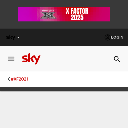
LOGIN
X
FACTOR
MASTERCHEF
#XF2021
PECHINO
EXPRESS
Cos’altro vedere:
PROGRAMMI SKY
Un mondo di offerte:
SKY.IT
NOW