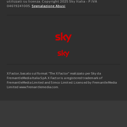
utilizzati su licenza. Copyright 2025 Sky Italia - P.IVA
04619241005.
Segnalazione Abusi
X Factor, basato sul format “The X Factor” realizzato per Sky da
FremantleMedia Italia SpA.
X Factor is a registered trademark of
FremantleMedia Limited and Simco Limited. Licensed by FremantleMedia
Limited www.fremantlemedia.com.