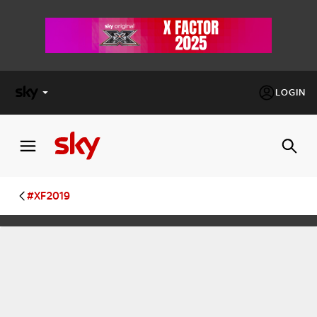
LOGIN
X
FACTOR
MASTERCHEF
#XF2019
PECHINO
EXPRESS
Cos’altro vedere:
PROGRAMMI SKY
Un mondo di offerte:
SKY.IT
NOW