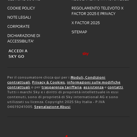
COOKIE POLICY
REGOLAMENTO TELEVOTO X
FACTOR 2025 E PRIVACY
NOTE LEGALI
X FACTOR 2025
CORPORATE
SITEMAP
DICHIARAZIONE DI
ACCESSIBILITA'
ACCEDI A
SKY GO
Per il consumatore clicca qui per i
Moduli, Condizioni
contrattuali
,
Privacy & Cookies
,
informazioni sulle modifiche
contrattuali
o per
trasparenza tariffaria
,
assistenza
e
contatti
.
Tutti i marchi Sky e i diritti di proprietà intellettuale in essi
contenuti, sono di proprietà di Sky international AG e sono
utilizzati su licenza. Copyright 2025 Sky Italia - P.IVA
04619241005.
Segnalazione Abusi