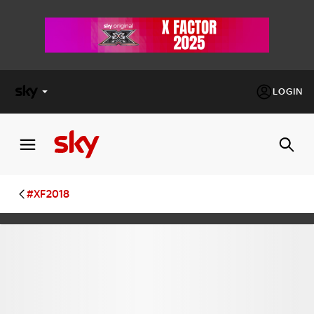
LOGIN
X
FACTOR
MASTERCHEF
#XF2018
PECHINO
EXPRESS
Cos’altro vedere:
PROGRAMMI SKY
Un mondo di offerte:
SKY.IT
NOW