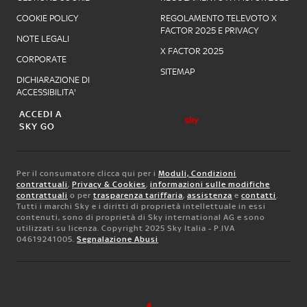
COOKIE POLICY
REGOLAMENTO TELEVOTO X
FACTOR 2025 E PRIVACY
NOTE LEGALI
X FACTOR 2025
CORPORATE
SITEMAP
DICHIARAZIONE DI
ACCESSIBILITA'
ACCEDI A
SKY GO
Per il consumatore clicca qui per i
Moduli, Condizioni
contrattuali
,
Privacy & Cookies
,
informazioni sulle modifiche
contrattuali
o per
trasparenza tariffaria
,
assistenza
e
contatti
.
Tutti i marchi Sky e i diritti di proprietà intellettuale in essi
contenuti, sono di proprietà di Sky international AG e sono
utilizzati su licenza. Copyright 2025 Sky Italia - P.IVA
04619241005.
Segnalazione Abusi