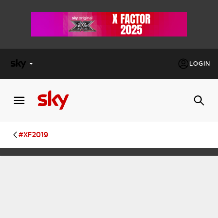
LOGIN
X
FACTOR
MASTERCHEF
#XF2019
PECHINO
EXPRESS
Cos’altro vedere:
PROGRAMMI SKY
Un mondo di offerte:
SKY.IT
NOW