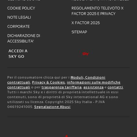
COOKIE POLICY
REGOLAMENTO TELEVOTO X
FACTOR 2025 E PRIVACY
NOTE LEGALI
X FACTOR 2025
CORPORATE
SITEMAP
DICHIARAZIONE DI
ACCESSIBILITA'
ACCEDI A
SKY GO
Per il consumatore clicca qui per i
Moduli, Condizioni
contrattuali
,
Privacy & Cookies
,
informazioni sulle modifiche
contrattuali
o per
trasparenza tariffaria
,
assistenza
e
contatti
.
Tutti i marchi Sky e i diritti di proprietà intellettuale in essi
contenuti, sono di proprietà di Sky international AG e sono
utilizzati su licenza. Copyright 2025 Sky Italia - P.IVA
04619241005.
Segnalazione Abusi