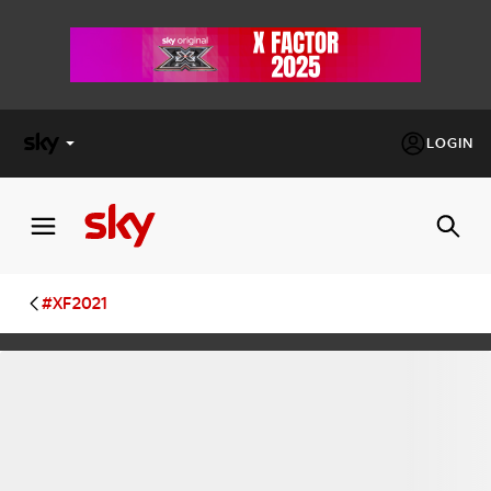
LOGIN
X
FACTOR
MASTERCHEF
#XF2021
PECHINO
EXPRESS
Cos’altro vedere:
PROGRAMMI SKY
Un mondo di offerte:
SKY.IT
NOW