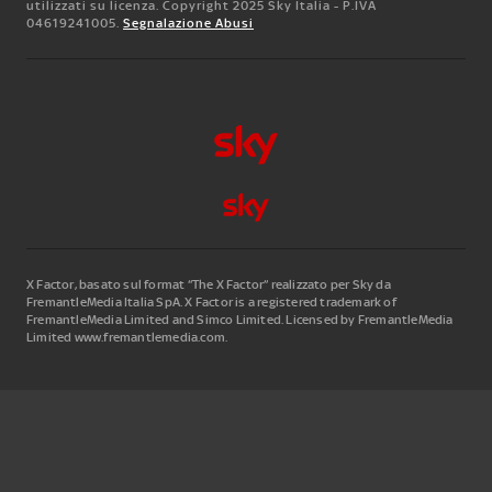
utilizzati su licenza. Copyright 2025 Sky Italia - P.IVA
04619241005.
Segnalazione Abusi
X Factor, basato sul format “The X Factor” realizzato per Sky da
FremantleMedia Italia SpA.
X Factor is a registered trademark of
FremantleMedia Limited and Simco Limited. Licensed by FremantleMedia
Limited www.fremantlemedia.com.