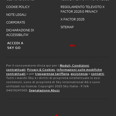
COOKIE POLICY
REGOLAMENTO TELEVOTO X
FACTOR 2025 E PRIVACY
NOTE LEGALI
X FACTOR 2025
CORPORATE
SITEMAP
DICHIARAZIONE DI
ACCESSIBILITA'
ACCEDI A
SKY GO
Per il consumatore clicca qui per i
Moduli, Condizioni
contrattuali
,
Privacy & Cookies
,
informazioni sulle modifiche
contrattuali
o per
trasparenza tariffaria
,
assistenza
e
contatti
.
Tutti i marchi Sky e i diritti di proprietà intellettuale in essi
contenuti, sono di proprietà di Sky international AG e sono
utilizzati su licenza. Copyright 2025 Sky Italia - P.IVA
04619241005.
Segnalazione Abusi