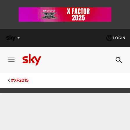
LOGIN
X
FACTOR
MASTERCHEF
#XF2015
PECHINO
EXPRESS
Cos’altro vedere:
PROGRAMMI SKY
Un mondo di offerte:
SKY.IT
NOW