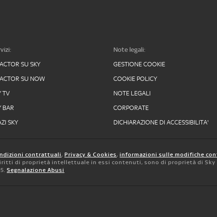
vizi:
Note legali:
FACTOR SU SKY
GESTIONE COOKIE
FACTOR SU NOW
COOKIE POLICY
Y TV
NOTE LEGALI
Y BAR
CORPORATE
ZI SKY
DICHIARAZIONE DI ACCESSIBILITA'
ndizioni contrattuali
,
Privacy & Cookies
,
informazioni sulle modifiche con
 diritti di proprietà intellettuale in essi contenuti, sono di proprietà di Sk
05.
Segnalazione Abusi