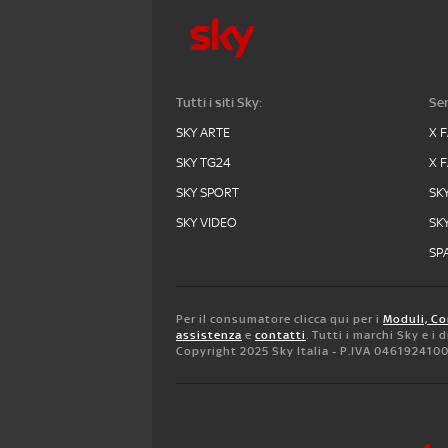
Tutti i siti Sky:
Ser
SKY ARTE
X 
SKY TG24
X 
SKY SPORT
SK
SKY VIDEO
SK
SPA
Per il consumatore clicca qui per i
Moduli, Co
assistenza
e
contatti
. Tutti i marchi Sky e i
Copyright 2025 Sky Italia - P.IVA 046192410