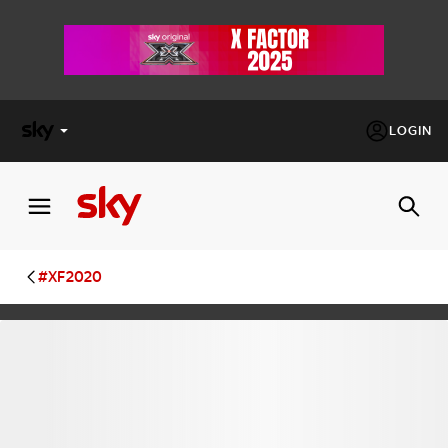
LOGIN
X
FACTOR
MASTERCHEF
#XF2020
PECHINO
EXPRESS
Cos’altro vedere:
PROGRAMMI SKY
Un mondo di offerte:
SKY.IT
NOW