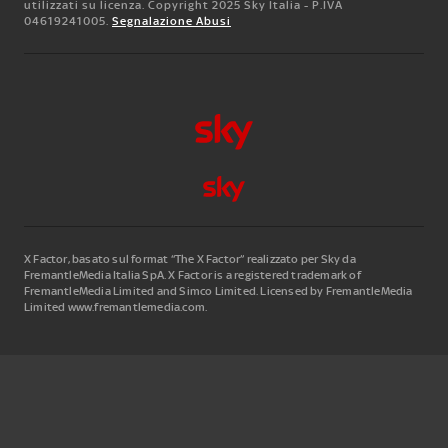
utilizzati su licenza. Copyright 2025 Sky Italia - P.IVA
04619241005.
Segnalazione Abusi
X Factor, basato sul format “The X Factor” realizzato per Sky da
FremantleMedia Italia SpA.
X Factor is a registered trademark of
FremantleMedia Limited and Simco Limited. Licensed by FremantleMedia
Limited www.fremantlemedia.com.