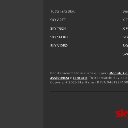
Tutti i siti Sky:
Ser
SKY ARTE
X 
SKY TG24
X 
SKY SPORT
SK
SKY VIDEO
SK
SPA
Per il consumatore clicca qui per i
Moduli, Co
assistenza
e
contatti
. Tutti i marchi Sky e i
Copyright 2025 Sky Italia - P.IVA 046192410