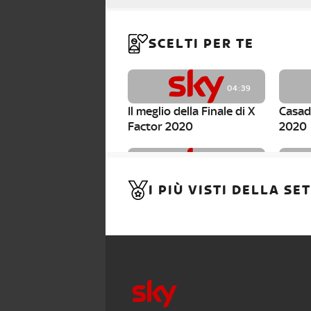
SCELTI PER TE
04:39
Il meglio della Finale di X
Casad
Factor 2020
2020
03:32
I PIÙ VISTI DELLA S
Il meglio della Semifinale
N.A.I
di X Factor 2020
CIRC
ESTER