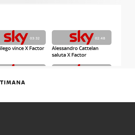
03:32
02:48
ilego vince X Factor
Alessandro Cattelan
saluta X Factor
02:11
02:14
ETTIMANA
.P. canta MILANO
I LPOM suonano GIMME
ONVALLAZIONE
ALL YOUR LOVE a X
NA in Semifinale
Factor 2020