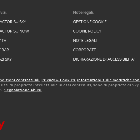
vizi:
Note legali:
FACTOR SU SKY
GESTIONE COOKIE
FACTOR SU NOW
COOKIE POLICY
Y TV
NOTE LEGALI
Y BAR
CORPORATE
ZI SKY
DICHIARAZIONE DI ACCESSIBILITA'
ndizioni contrattuali
,
Privacy & Cookies
,
informazioni sulle modifiche con
 diritti di proprietà intellettuale in essi contenuti, sono di proprietà di Sk
05.
Segnalazione Abusi