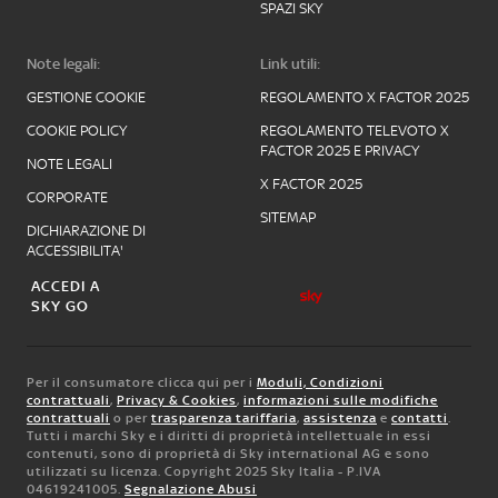
SPAZI SKY
Note legali:
Link utili:
GESTIONE COOKIE
REGOLAMENTO X FACTOR 2025
COOKIE POLICY
REGOLAMENTO TELEVOTO X
FACTOR 2025 E PRIVACY
NOTE LEGALI
X FACTOR 2025
CORPORATE
SITEMAP
DICHIARAZIONE DI
ACCESSIBILITA'
ACCEDI A
SKY GO
Per il consumatore clicca qui per i
Moduli, Condizioni
contrattuali
,
Privacy & Cookies
,
informazioni sulle modifiche
contrattuali
o per
trasparenza tariffaria
,
assistenza
e
contatti
.
Tutti i marchi Sky e i diritti di proprietà intellettuale in essi
contenuti, sono di proprietà di Sky international AG e sono
utilizzati su licenza. Copyright 2025 Sky Italia - P.IVA
04619241005.
Segnalazione Abusi