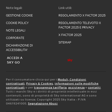
Note legali:
Link utili:
GESTIONE COOKIE
REGOLAMENTO X FACTOR 2025
COOKIE POLICY
REGOLAMENTO TELEVOTO X
FACTOR 2025 E PRIVACY
NOTE LEGALI
X FACTOR 2025
CORPORATE
SITEMAP
DICHIARAZIONE DI
ACCESSIBILITA'
ACCEDI A
SKY GO
Per il consumatore clicca qui per i
Moduli, Condizioni
contrattuali
,
Privacy & Cookies
,
informazioni sulle modifiche
contrattuali
o per
trasparenza tariffaria
,
assistenza
e
contatti
.
Tutti i marchi Sky e i diritti di proprietà intellettuale in essi
contenuti, sono di proprietà di Sky international AG e sono
utilizzati su licenza. Copyright 2025 Sky Italia - P.IVA
04619241005.
Segnalazione Abusi