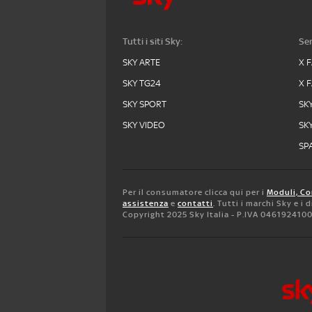
Tutti i siti Sky:
Ser
SKY ARTE
X 
SKY TG24
X 
SKY SPORT
SK
SKY VIDEO
SK
SPA
Per il consumatore clicca qui per i
Moduli, Co
assistenza
e
contatti
. Tutti i marchi Sky e i
Copyright 2025 Sky Italia - P.IVA 046192410