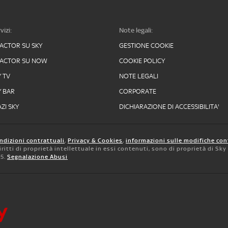
vizi:
Note legali:
FACTOR SU SKY
GESTIONE COOKIE
FACTOR SU NOW
COOKIE POLICY
Y TV
NOTE LEGALI
Y BAR
CORPORATE
ZI SKY
DICHIARAZIONE DI ACCESSIBILITA'
ndizioni contrattuali
,
Privacy & Cookies
,
informazioni sulle modifiche con
 diritti di proprietà intellettuale in essi contenuti, sono di proprietà di Sk
05.
Segnalazione Abusi