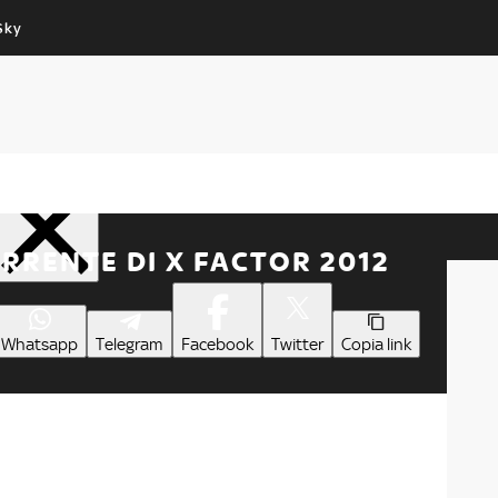
Sky
Cos’altro vedere:
Un mondo di offerte:
PROGRAMMI SKY
SKY.IT
NOW
PECHINO EXPRESS
Condividi
RENTE DI X FACTOR 2012
Whatsapp
Telegram
Facebook
Twitter
Copia link