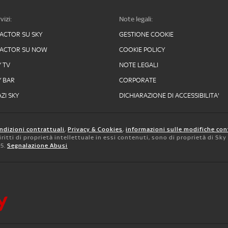
vizi:
Note legali:
FACTOR SU SKY
GESTIONE COOKIE
FACTOR SU NOW
COOKIE POLICY
Y TV
NOTE LEGALI
Y BAR
CORPORATE
ZI SKY
DICHIARAZIONE DI ACCESSIBILITA'
ndizioni contrattuali
,
Privacy & Cookies
,
informazioni sulle modifiche con
 diritti di proprietà intellettuale in essi contenuti, sono di proprietà di Sk
05.
Segnalazione Abusi