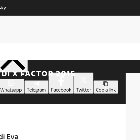
Sky
Cos’altro vedere:
Un mondo di offerte:
PROGRAMMI SKY
SKY.IT
NOW
PECHINO EXPRESS
Condividi
DI X FACTOR 2015
Whatsapp
Telegram
Facebook
Twitter
Copia link
di Eva