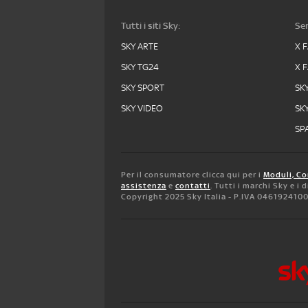
Tutti i siti Sky:
Ser
SKY ARTE
X 
SKY TG24
X 
SKY SPORT
SK
SKY VIDEO
SK
SPA
Per il consumatore clicca qui per i
Moduli, Co
assistenza
e
contatti
. Tutti i marchi Sky e i
Copyright 2025 Sky Italia - P.IVA 046192410