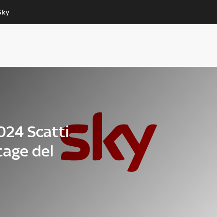
Sky
Cos’altro vedere:
Un mondo di offerte:
PROGRAMMI SKY
SKY.IT
NOW
PECHINO EXPRESS
024 Scatti
tage del