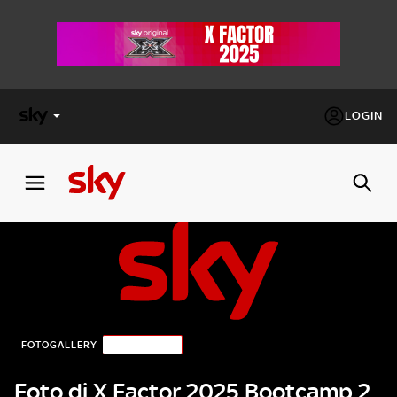
LOGIN
X
FACTOR
MASTERCHEF
PECHINO
EXPRESS
Cos’altro vedere:
FOTOGALLERY
PUNTATE
PROGRAMMI SKY
Un mondo di offerte:
SKY.IT
Foto di X Factor 2025 Bootcamp 2
NOW