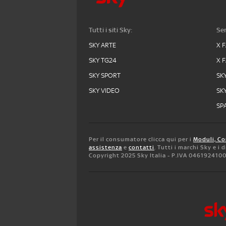
Tutti i siti Sky:
Ser
SKY ARTE
X 
SKY TG24
X 
SKY SPORT
SK
SKY VIDEO
SK
SPA
Per il consumatore clicca qui per i
Moduli, Co
assistenza
e
contatti
. Tutti i marchi Sky e i
Copyright 2025 Sky Italia - P.IVA 046192410