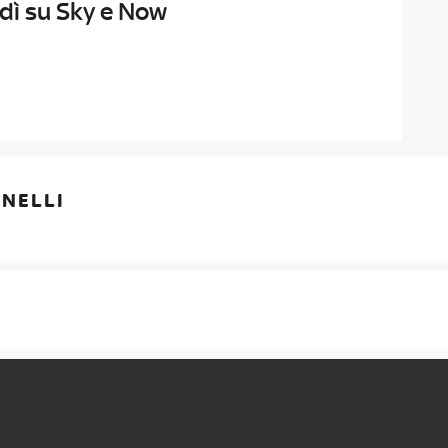
edì su Sky e Now
GNELLI