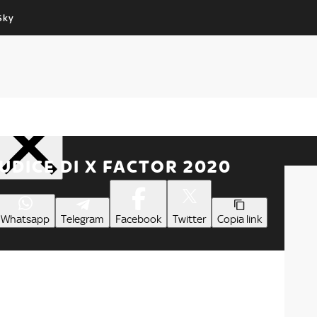
Sky
Cos’altro vedere:
Un mondo di offerte:
PROGRAMMI SKY
SKY.IT
NOW
PECHINO EXPRESS
Condividi
UDICE DI X FACTOR 2020
Whatsapp
Telegram
Facebook
Twitter
Copia link