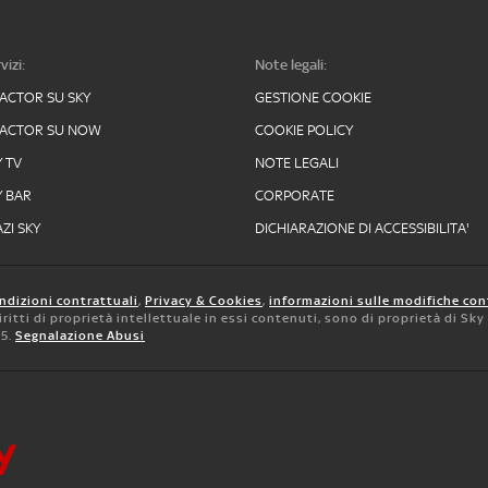
vizi:
Note legali:
FACTOR SU SKY
GESTIONE COOKIE
FACTOR SU NOW
COOKIE POLICY
Y TV
NOTE LEGALI
Y BAR
CORPORATE
ZI SKY
DICHIARAZIONE DI ACCESSIBILITA'
ndizioni contrattuali
,
Privacy & Cookies
,
informazioni sulle modifiche con
 diritti di proprietà intellettuale in essi contenuti, sono di proprietà di Sk
05.
Segnalazione Abusi