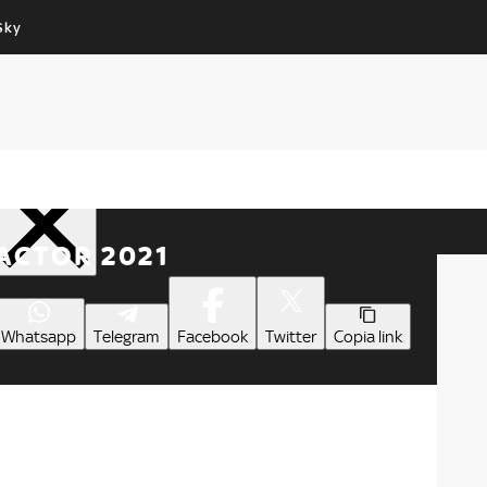
Sky
Cos’altro vedere:
Un mondo di offerte:
PROGRAMMI SKY
SKY.IT
NOW
PECHINO EXPRESS
Condividi
FACTOR 2021
Whatsapp
Telegram
Facebook
Twitter
Copia link