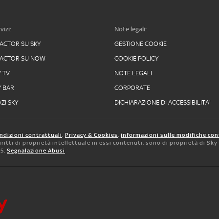
vizi:
Note legali:
FACTOR SU SKY
GESTIONE COOKIE
FACTOR SU NOW
COOKIE POLICY
Y TV
NOTE LEGALI
Y BAR
CORPORATE
ZI SKY
DICHIARAZIONE DI ACCESSIBILITA'
ndizioni contrattuali
,
Privacy & Cookies
,
informazioni sulle modifiche con
 diritti di proprietà intellettuale in essi contenuti, sono di proprietà di Sk
05.
Segnalazione Abusi