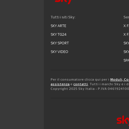
Tutti i siti Sky:
Ser
SKY ARTE
X 
SKY TG24
X 
SKY SPORT
SK
SKY VIDEO
SK
SPA
Per il consumatore clicca qui per i
Moduli, Co
assistenza
e
contatti
. Tutti i marchi Sky e i
Copyright 2025 Sky Italia - P.IVA 046192410