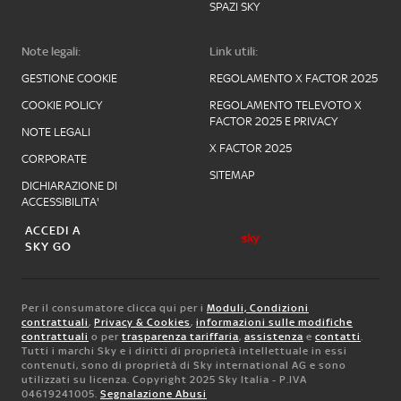
SPAZI SKY
Note legali:
Link utili:
GESTIONE COOKIE
REGOLAMENTO X FACTOR 2025
COOKIE POLICY
REGOLAMENTO TELEVOTO X
FACTOR 2025 E PRIVACY
NOTE LEGALI
X FACTOR 2025
CORPORATE
SITEMAP
DICHIARAZIONE DI
ACCESSIBILITA'
ACCEDI A
SKY GO
Per il consumatore clicca qui per i
Moduli, Condizioni
contrattuali
,
Privacy & Cookies
,
informazioni sulle modifiche
contrattuali
o per
trasparenza tariffaria
,
assistenza
e
contatti
.
Tutti i marchi Sky e i diritti di proprietà intellettuale in essi
contenuti, sono di proprietà di Sky international AG e sono
utilizzati su licenza. Copyright 2025 Sky Italia - P.IVA
04619241005.
Segnalazione Abusi