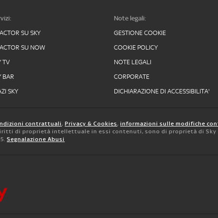
vizi:
Note legali:
FACTOR SU SKY
GESTIONE COOKIE
FACTOR SU NOW
COOKIE POLICY
Y TV
NOTE LEGALI
Y BAR
CORPORATE
ZI SKY
DICHIARAZIONE DI ACCESSIBILITA'
ndizioni contrattuali
,
Privacy & Cookies
,
informazioni sulle modifiche con
 diritti di proprietà intellettuale in essi contenuti, sono di proprietà di Sk
05.
Segnalazione Abusi