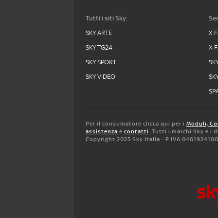
Tutti i siti Sky:
Ser
SKY ARTE
X 
SKY TG24
X 
SKY SPORT
SK
SKY VIDEO
SK
SPA
Per il consumatore clicca qui per i
Moduli, Co
assistenza
e
contatti
. Tutti i marchi Sky e i
Copyright 2025 Sky Italia - P.IVA 046192410