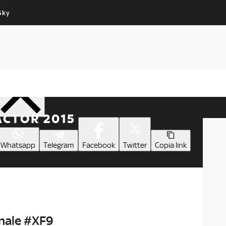
Sky
Cos’altro vedere:
Un mondo di offerte:
PROGRAMMI SKY
SKY.IT
NOW
PECHINO EXPRESS
Condividi
FACTOR 2015
Whatsapp
Telegram
Facebook
Twitter
Copia link
Finale #XF9