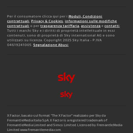
Per il consumatore clicca qui per i
Moduli, Condizioni
contrattuali
,
Privacy & Cookies
,
informazioni sulle modifiche
contrattuali
o per
trasparenza tariffaria
,
assistenza
e
contatti
.
Tutti i marchi Sky e i diritti di proprietà intellettuale in essi
contenuti, sono di proprietà di Sky international AG e sono
utilizzati su licenza. Copyright 2025 Sky Italia - P.IVA
04619241005.
Segnalazione Abusi
X Factor, basato sul format “The X Factor” realizzato per Sky da
FremantleMedia Italia SpA.
X Factor is a registered trademark of
FremantleMedia Limited and Simco Limited. Licensed by FremantleMedia
Limited www.fremantlemedia.com.