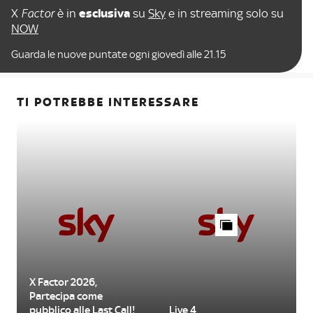
X
Factor
è in
esclusiva
su
Sky
e in streaming solo su
NOW
Guarda le nuove puntate ogni giovedì alle 21.15
TI POTREBBE INTERESSARE
X Factor 2026,
Partecipa come
pubblico alle Last Call!
Live 4