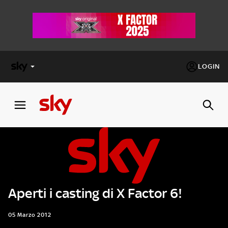
LOGIN
X
FACTOR
MASTERCHEF
PECHINO
EXPRESS
Aperti i casting di X Factor 6!
Cos’altro vedere:
PROGRAMMI SKY
Un mondo di offerte:
05 Marzo 2012
SKY.IT
NOW