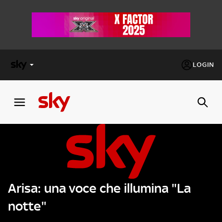
LOGIN
X
FACTOR
MASTERCHEF
PECHINO
EXPRESS
Arisa: una voce che illumina "La
Cos’altro vedere:
PROGRAMMI SKY
notte"
Un mondo di offerte:
SKY.IT
NOW