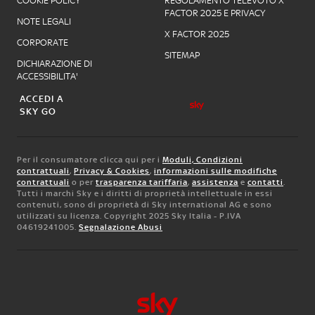
COOKIE POLICY
REGOLAMENTO TELEVOTO X
FACTOR 2025 E PRIVACY
NOTE LEGALI
X FACTOR 2025
CORPORATE
SITEMAP
DICHIARAZIONE DI
ACCESSIBILITA'
ACCEDI A
SKY GO
Per il consumatore clicca qui per i
Moduli, Condizioni
contrattuali
,
Privacy & Cookies
,
informazioni sulle modifiche
contrattuali
o per
trasparenza tariffaria
,
assistenza
e
contatti
.
Tutti i marchi Sky e i diritti di proprietà intellettuale in essi
contenuti, sono di proprietà di Sky international AG e sono
utilizzati su licenza. Copyright 2025 Sky Italia - P.IVA
04619241005.
Segnalazione Abusi