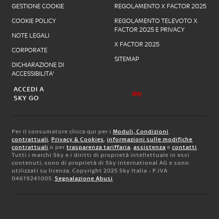
GESTIONE COOKIE
REGOLAMENTO X FACTOR 2025
COOKIE POLICY
REGOLAMENTO TELEVOTO X
FACTOR 2025 E PRIVACY
NOTE LEGALI
X FACTOR 2025
CORPORATE
SITEMAP
DICHIARAZIONE DI
ACCESSIBILITA'
ACCEDI A
SKY GO
Per il consumatore clicca qui per i
Moduli, Condizioni
contrattuali
,
Privacy & Cookies
,
informazioni sulle modifiche
contrattuali
o per
trasparenza tariffaria
,
assistenza
e
contatti
.
Tutti i marchi Sky e i diritti di proprietà intellettuale in essi
contenuti, sono di proprietà di Sky international AG e sono
utilizzati su licenza. Copyright 2025 Sky Italia - P.IVA
04619241005.
Segnalazione Abusi