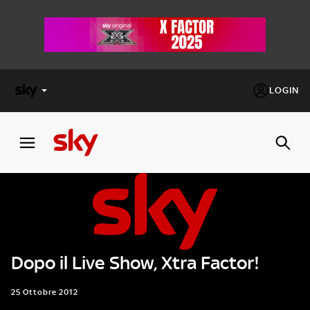
LOGIN
X
FACTOR
MASTERCHEF
PECHINO
EXPRESS
Dopo il Live Show, Xtra Factor!
Cos’altro vedere:
PROGRAMMI SKY
Un mondo di offerte:
25 Ottobre 2012
SKY.IT
NOW