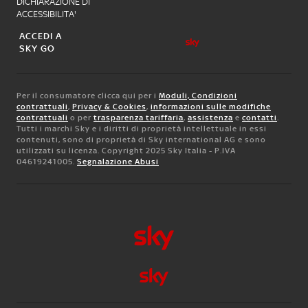
DICHIARAZIONE DI
ACCESSIBILITA'
ACCEDI A
SKY GO
Per il consumatore clicca qui per i
Moduli, Condizioni
contrattuali
,
Privacy & Cookies
,
informazioni sulle modifiche
contrattuali
o per
trasparenza tariffaria
,
assistenza
e
contatti
.
Tutti i marchi Sky e i diritti di proprietà intellettuale in essi
contenuti, sono di proprietà di Sky international AG e sono
utilizzati su licenza. Copyright 2025 Sky Italia - P.IVA
04619241005.
Segnalazione Abusi