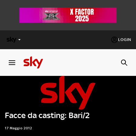
LOGIN
X
FACTOR
MASTERCHEF
PECHINO
EXPRESS
Facce da casting: Bari/2
Cos’altro vedere:
PROGRAMMI SKY
Un mondo di offerte:
17 Maggio 2012
SKY.IT
NOW