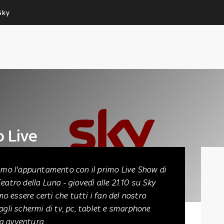
Sky
Cos’altro vedere:
Un mondo di offerte:
PROGRAMMI SKY
SKY.IT
NOW
PECHINO EXPRESS
o Live
diamo l'appuntamento con il primo Live Show di
Teatro della Luna - giovedì alle 21.10 su Sky
 essere certi che tutti i fan del nostro
agli schermi di tv, pc, tablet e smarphone
va avventura