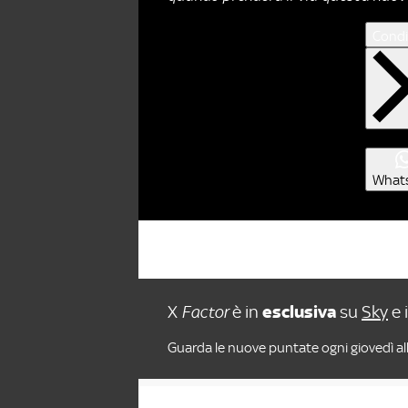
Condi
What
X
Factor
è in
esclusiva
su
Sky
e 
Guarda le nuove puntate ogni giovedì all