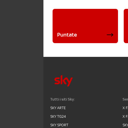
Puntate
Tutti i siti Sky:
Ser
SKY ARTE
X 
SKY TG24
X 
SKY SPORT
SK