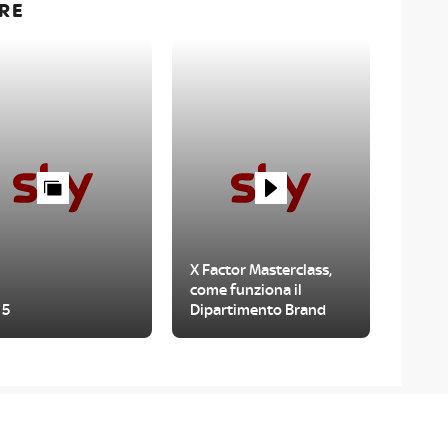
RE
X Factor Masterclass,
come funziona il
 5
Dipartimento Brand