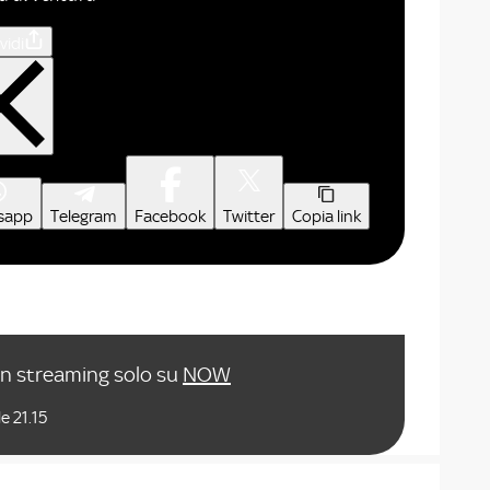
vidi
sapp
Telegram
Facebook
Twitter
Copia link
in streaming solo su
NOW
e 21.15