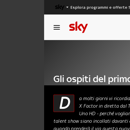
Esplora programmi e offerte 
X FACTOR
MASTERCHEF
Gli ospiti del prim
Show
D
a molti giorni vi ricor
X Factor in diretta dal 
17 Ottobre 2012
Uno HD - perché vogliamo
talent show siano incollati davanti 
quando prenderà il via questa nuo