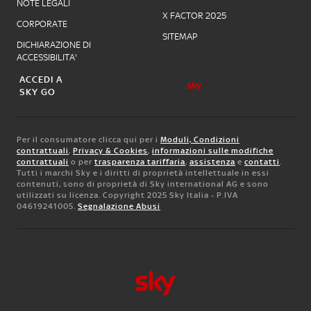
NOTE LEGALI
X FACTOR 2025
CORPORATE
SITEMAP
DICHIARAZIONE DI
ACCESSIBILITA'
ACCEDI A
SKY GO
Per il consumatore clicca qui per i
Moduli, Condizioni
contrattuali
,
Privacy & Cookies
,
informazioni sulle modifiche
contrattuali
o per
trasparenza tariffaria
,
assistenza
e
contatti
.
Tutti i marchi Sky e i diritti di proprietà intellettuale in essi
contenuti, sono di proprietà di Sky international AG e sono
utilizzati su licenza. Copyright 2025 Sky Italia - P.IVA
04619241005.
Segnalazione Abusi