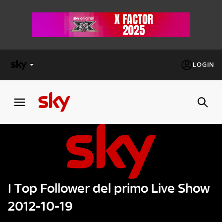
LOGIN
X
FACTOR
MASTERCHEF
PECHINO
EXPRESS
I Top Follower del primo Live Show
Cos’altro vedere:
PROGRAMMI SKY
2012-10-19
Un mondo di offerte:
SKY.IT
NOW