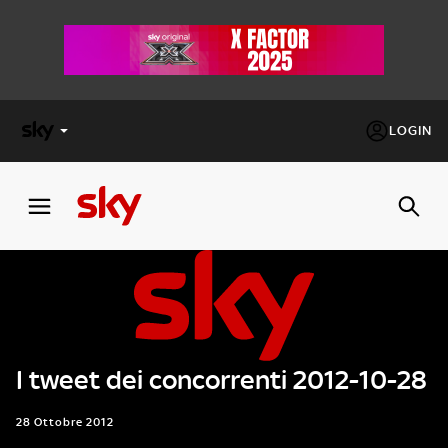
LOGIN
X
FACTOR
MASTERCHEF
PECHINO
EXPRESS
I tweet dei concorrenti 2012-10-28
Cos’altro vedere:
PROGRAMMI SKY
Un mondo di offerte:
28 Ottobre 2012
SKY.IT
NOW