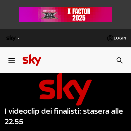
LOGIN
X
FACTOR
MASTERCHEF
PECHINO
EXPRESS
I videoclip dei finalisti: stasera alle
Cos’altro vedere:
PROGRAMMI SKY
22.55
Un mondo di offerte:
SKY.IT
NOW