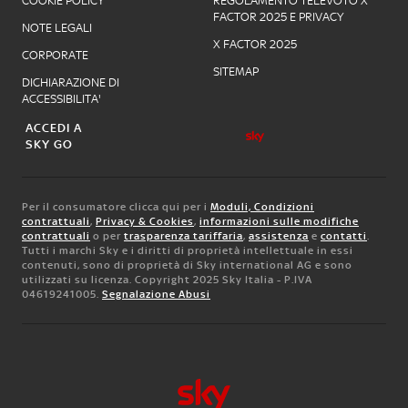
COOKIE POLICY
REGOLAMENTO TELEVOTO X
FACTOR 2025 E PRIVACY
NOTE LEGALI
X FACTOR 2025
CORPORATE
SITEMAP
DICHIARAZIONE DI
ACCESSIBILITA'
ACCEDI A
SKY GO
Per il consumatore clicca qui per i
Moduli, Condizioni
contrattuali
,
Privacy & Cookies
,
informazioni sulle modifiche
contrattuali
o per
trasparenza tariffaria
,
assistenza
e
contatti
.
Tutti i marchi Sky e i diritti di proprietà intellettuale in essi
contenuti, sono di proprietà di Sky international AG e sono
utilizzati su licenza. Copyright 2025 Sky Italia - P.IVA
04619241005.
Segnalazione Abusi