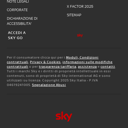
NOTE LEGALI
X FACTOR 2025
CORPORATE
SITEMAP
DICHIARAZIONE DI
ACCESSIBILITA'
ACCEDI A
SKY GO
Per il consumatore clicca qui per i
Moduli, Condizioni
contrattuali
,
Privacy & Cookies
,
informazioni sulle modifiche
contrattuali
o per
trasparenza tariffaria
,
assistenza
e
contatti
.
Tutti i marchi Sky e i diritti di proprietà intellettuale in essi
contenuti, sono di proprietà di Sky international AG e sono
utilizzati su licenza. Copyright 2025 Sky Italia - P.IVA
04619241005.
Segnalazione Abusi