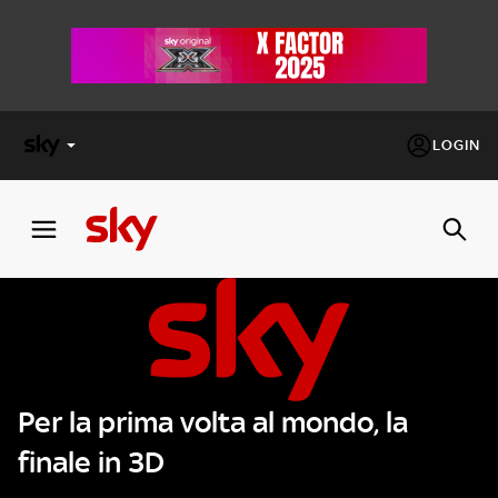
LOGIN
X
FACTOR
MASTERCHEF
PECHINO
EXPRESS
Per la prima volta al mondo, la
Cos’altro vedere:
PROGRAMMI SKY
finale in 3D
Un mondo di offerte:
SKY.IT
NOW