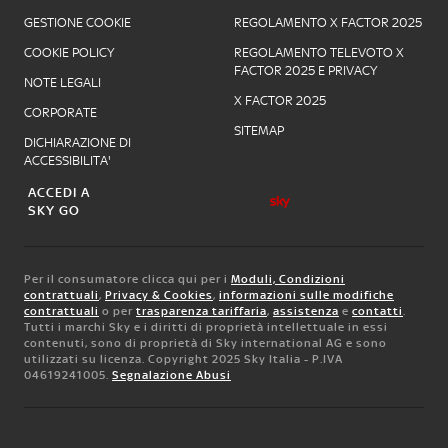
GESTIONE COOKIE
REGOLAMENTO X FACTOR 2025
COOKIE POLICY
REGOLAMENTO TELEVOTO X
FACTOR 2025 E PRIVACY
NOTE LEGALI
X FACTOR 2025
CORPORATE
SITEMAP
DICHIARAZIONE DI
ACCESSIBILITA'
ACCEDI A
SKY GO
Per il consumatore clicca qui per i
Moduli, Condizioni
contrattuali
,
Privacy & Cookies
,
informazioni sulle modifiche
contrattuali
o per
trasparenza tariffaria
,
assistenza
e
contatti
.
Tutti i marchi Sky e i diritti di proprietà intellettuale in essi
contenuti, sono di proprietà di Sky international AG e sono
utilizzati su licenza. Copyright 2025 Sky Italia - P.IVA
04619241005.
Segnalazione Abusi