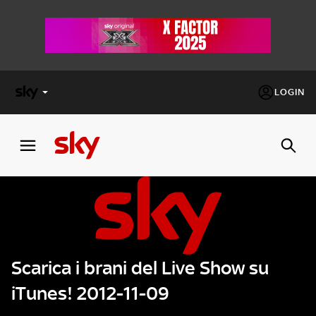
LOGIN
X
FACTOR
MASTERCHEF
PECHINO
EXPRESS
Scarica i brani del Live Show su
Cos’altro vedere:
PROGRAMMI SKY
iTunes! 2012-11-09
Un mondo di offerte:
SKY.IT
NOW